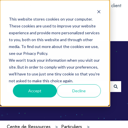
Français
Afficher le sous-menu pour les traductions
Portail client
This website stores cookies on your computer.
These cookies are used to improve your website
experience and provide more personalized services
to you, both on this website and through other
media. To find out more about the cookies we use,
see our Privacy Policy.
We won't track your information when you visit our
site. But in order to comply with your preferences,
Maîtriser Unipros : mode d'emploi
we'll have to use just one tiny cookie so that you're
not asked to make this choice again.
Accept
Decline
Il n'y a aucune suggestion car le champ de recherche e
Centre de Ressources
Particuliers