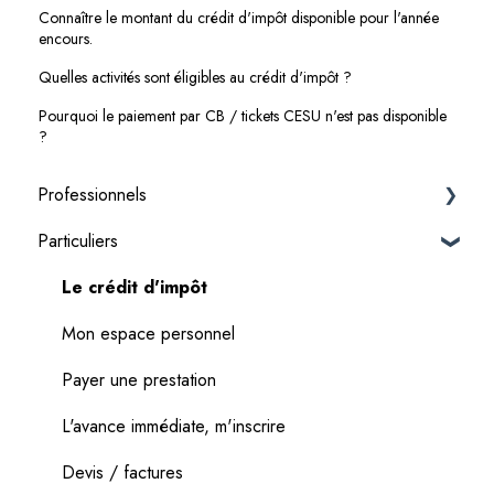
Connaître le montant du crédit d'impôt disponible pour l'année
encours.
Quelles activités sont éligibles au crédit d'impôt ?
Pourquoi le paiement par CB / tickets CESU n'est pas disponible
?
Professionnels
Particuliers
Premiers pas & adhésion
Gestion de mon fichier client
Le crédit d'impôt
Devis
Mon espace personnel
Factures
Payer une prestation
Finance
L'avance immédiate, m'inscrire
Gérer mes moyens de paiements
Devis / factures