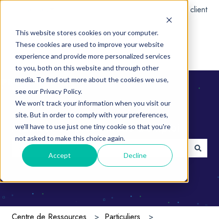
Français
Afficher le sous-menu pour les traductions
Portail client
This website stores cookies on your computer.
These cookies are used to improve your website
experience and provide more personalized services
to you, both on this website and through other
media. To find out more about the cookies we use,
see our Privacy Policy.
We won't track your information when you visit our
site. But in order to comply with your preferences,
Maîtriser Unipros : mode d'emploi
we'll have to use just one tiny cookie so that you're
not asked to make this choice again.
Accept
Decline
Il n'y a aucune suggestion car le champ de recherche e
Centre de Ressources
Particuliers